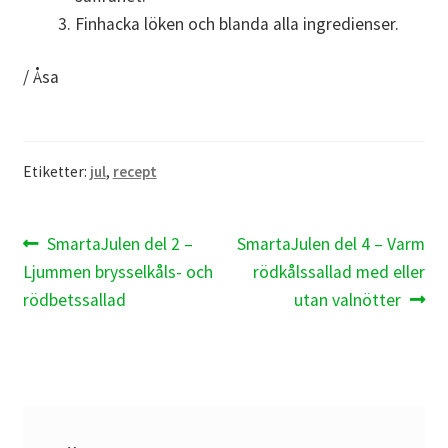
Finhacka löken och blanda alla ingredienser.
/ Åsa
Etiketter:
jul
,
recept
Inläggsnavigering
Föregående
Nästa
SmartaJulen del 2 –
SmartaJulen del 4 – Varm
inlägg:
inlägg:
Ljummen brysselkåls- och
rödkålssallad med eller
rödbetssallad
utan valnötter