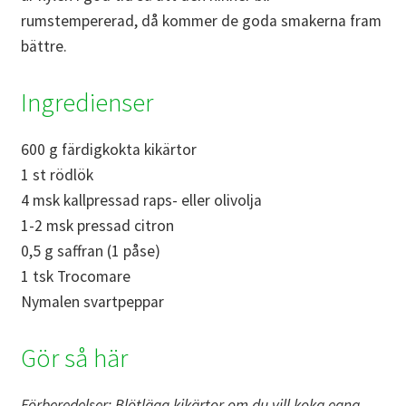
rumstempererad, då kommer de goda smakerna fram
bättre.
Ingredienser
600 g färdigkokta kikärtor
1 st rödlök
4 msk kallpressad raps- eller olivolja
1-2 msk pressad citron
0,5 g saffran (1 påse)
1 tsk Trocomare
Nymalen svartpeppar
Gör så här
Förberedelser: Blötlägg kikärtor om du vill koka egna.