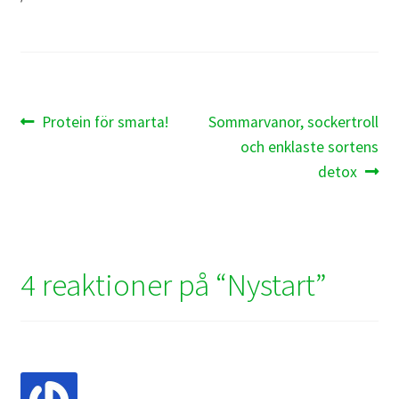
Inläggsnavigering
Föregående
Nästa
Protein för smarta!
Sommarvanor, sockertroll
inlägg:
inlägg:
och enklaste sortens
detox
4 reaktioner på “
Nystart
”