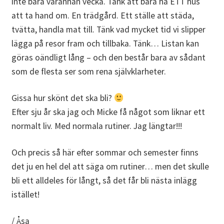
inte bara varannan vecka. Tänk att bara ha ETT hus
att ta hand om. En trädgård. Ett ställe att städa,
tvätta, handla mat till. Tänk vad mycket tid vi slipper
lägga på resor fram och tillbaka. Tänk… Listan kan
göras oändligt lång – och den består bara av sådant
som de flesta ser som rena självklarheter.
Gissa hur skönt det ska bli?
Efter sju år ska jag och Micke få något som liknar ett
normalt liv. Med normala rutiner. Jag längtar!!!
Och precis så här efter sommar och semester finns
det ju en hel del att säga om rutiner… men det skulle
bli ett alldeles för långt, så det får bli nästa inlägg
istället!
/ Åsa