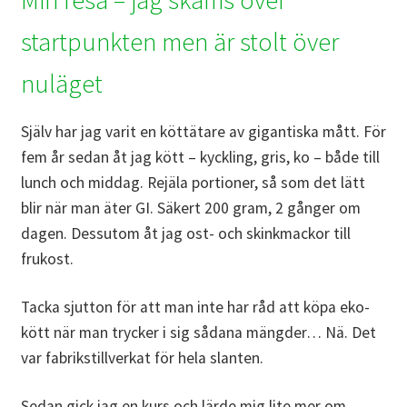
Min resa – jag skäms över
startpunkten men är stolt över
nuläget
Själv har jag varit en köttätare av gigantiska mått. För
fem år sedan åt jag kött – kyckling, gris, ko – både till
lunch och middag. Rejäla portioner, så som det lätt
blir när man äter GI. Säkert 200 gram, 2 gånger om
dagen. Dessutom åt jag ost- och skinkmackor till
frukost.
Tacka sjutton för att man inte har råd att köpa eko-
kött när man trycker i sig sådana mängder… Nä. Det
var fabrikstillverkat för hela slanten.
Sedan gick jag en kurs och lärde mig lite mer om