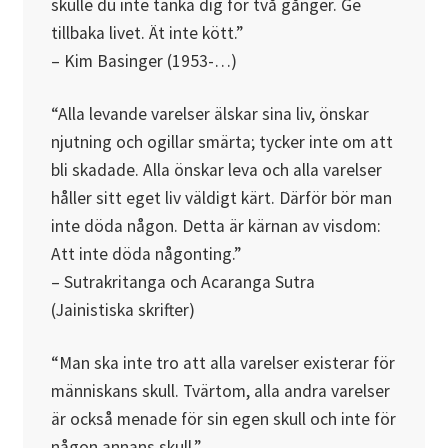
skulle du inte tänka dig för två gånger. Ge
tillbaka livet. Ät inte kött.”
– Kim Basinger (1953-…)
“Alla levande varelser älskar sina liv, önskar
njutning och ogillar smärta; tycker inte om att
bli skadade. Alla önskar leva och alla varelser
håller sitt eget liv väldigt kärt. Därför bör man
inte döda någon. Detta är kärnan av visdom:
Att inte döda någonting.”
– Sutrakritanga och Acaranga Sutra
(Jainistiska skrifter)
“Man ska inte tro att alla varelser existerar för
människans skull. Tvärtom, alla andra varelser
är också menade för sin egen skull och inte för
någon annans skull.”