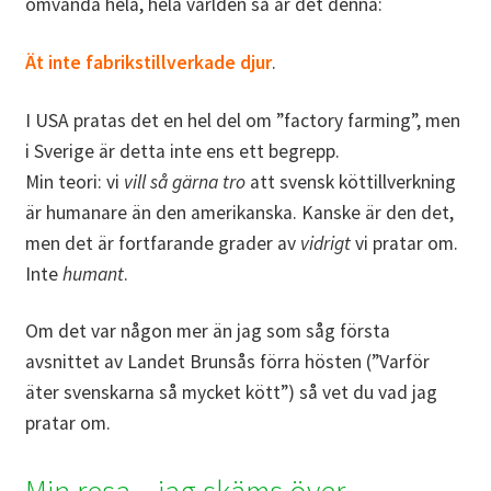
omvända hela, hela världen så är det denna:
Ät inte fabrikstillverkade djur
.
I USA pratas det en hel del om ”factory farming”, men
i Sverige är detta inte ens ett begrepp.
Min teori: vi
vill så gärna tro
att svensk köttillverkning
är humanare än den amerikanska. Kanske är den det,
men det är fortfarande grader av
vidrigt
vi pratar om.
Inte
humant
.
Om det var någon mer än jag som såg första
avsnittet av Landet Brunsås förra hösten (”Varför
äter svenskarna så mycket kött”) så vet du vad jag
pratar om.