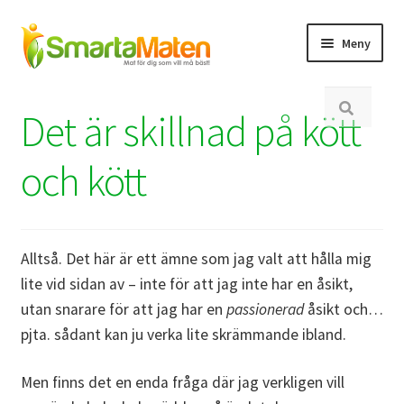
Hoppa
Hoppa
Meny
till
till
navigering
innehåll
Expand
Min sida
Sök
underm
Det är skillnad på kött
efter:
Expand
Bli medlem
underm
och kött
Expand
Inspiration
underm
Expand
SmartaUtmaningen
underm
Alltså. Det här är ett ämne som jag valt att hålla mig
Expand
lite vid sidan av – inte för att jag inte har en åsikt,
Om
underm
utan snarare för att jag har en
passionerad
åsikt och…
Expand
Butik
pjta. sådant kan ju verka lite skrämmande ibland.
underm
Men finns det en enda fråga där jag verkligen vill