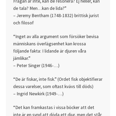
Frågan är inte, kan de resonera? Ej heller, kan
de tala? Men…kan de lida?”
– Jeremy Bentham (1748-1832) brittisk jurist
och filosof
“Inget av alla argument som försöker bevisa
människans överlägsenhet kan krossa
följande fakta: I lidande är djuren våra
jämlikar.”
– Peter Singer (1946-…)
“De är fiskar, inte fisk.” (Ordet fisk objektifierar
dessa varelser, som oftast kvävs till döds)
– Ingrid Newkirk (1949-…)
“Det kan framkastas i vissa böcker att det
inte är en synd att döda ett djur, men det står