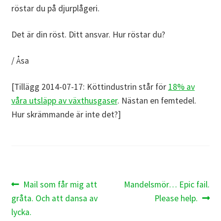
röstar du på djurplågeri.
Det är din röst. Ditt ansvar. Hur röstar du?
/ Åsa
[Tillägg 2014-07-17: Köttindustrin står för
18% av
våra utsläpp av växthusgaser
. Nästan en femtedel.
Hur skrämmande är inte det?]
Inläggsnavigering
Föregående
Nästa
Mail som får mig att
Mandelsmör… Epic fail.
inlägg:
inlägg:
gråta. Och att dansa av
Please help.
lycka.