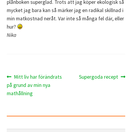
plånboken superglad. Trots att jag köper ekologisk så
mycket jag bara kan så märker jag en radikal skillnad i
min matkostnad neråt. Var inte så många fel där, eller
hur?
Nika
Inläggsnavigering
Föregående
Nästa
Mitt liv har förändrats
Supergoda recept
inlägg:
inlägg:
på grund av min nya
mathållning
Sök