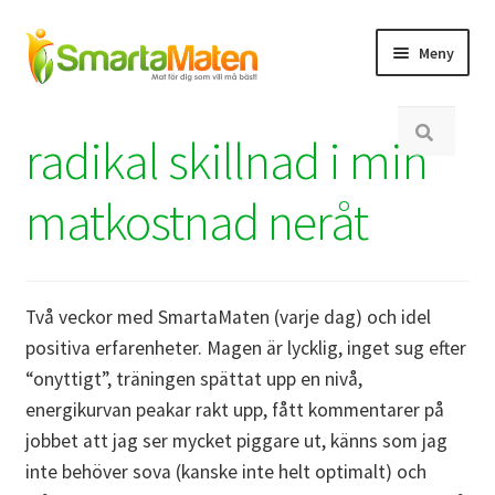
Hoppa
Hoppa
Meny
till
till
navigering
innehåll
Expand
Min sida
Sök
underm
radikal skillnad i min
efter:
Expand
Bli medlem
underm
matkostnad neråt
Expand
Inspiration
underm
Expand
SmartaUtmaningen
underm
Två veckor med SmartaMaten (varje dag) och idel
Expand
positiva erfarenheter. Magen är lycklig, inget sug efter
Om
underm
“onyttigt”, träningen spättat upp en nivå,
Expand
Butik
energikurvan peakar rakt upp, fått kommentarer på
underm
jobbet att jag ser mycket piggare ut, känns som jag
inte behöver sova (kanske inte helt optimalt) och